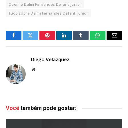
Quem é Dalmi Fernandes Defanti Junior
Tudo sobre Dalmi Fernandes Defanti Junior
Facebook
Twitter
Pinterest
LinkedIn
Tumblr
WhatsApp
Email
Diego Velázquez
Website
Você
também pode gostar: