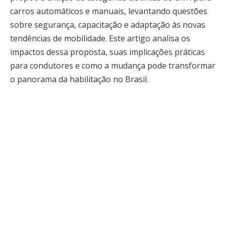
carros automáticos e manuais, levantando questões
sobre segurança, capacitação e adaptação às novas
tendências de mobilidade. Este artigo analisa os
impactos dessa proposta, suas implicações práticas
para condutores e como a mudança pode transformar
o panorama da habilitação no Brasil.
A proposta de CNH diferenciada reflete uma realidade
que já se observa nas ruas: veículos automáticos têm
se tornado predominantes, especialmente em
grandes centros urbanos. Essa mudança influencia
diretamente a experiência de condução, exigindo
habilidades diferentes das necessárias para veículos
manuais. Separar categorias de habilitação permite
que o ensino seja mais direcionado, garantindo que o
condutor esteja preparado para o tipo de veículo que