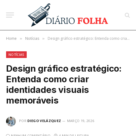
Home
Notícias
Design gráfico estratégico: Entenda como criar identidades visuais memoráveis
»
»
NOTÍCIAS
Design gráfico estratégico:
Entenda como criar
identidades visuais
memoráveis
POR
DIEGO VELÁZQUEZ
MARÇO 19, 2026
NENHUM COMENTÁRIO
4 MIN DE LEITURA