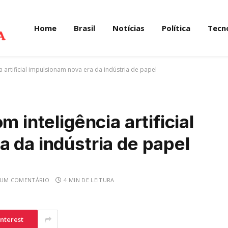
Home
Brasil
Notícias
Política
Tecn
a artificial impulsionam nova era da indústria de papel
m inteligência artificial
 da indústria de papel
UM COMENTÁRIO
4 MIN DE LEITURA
interest