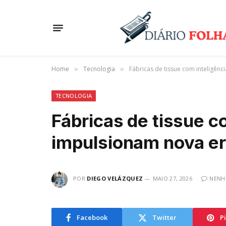
Home
Tecnologia
Fábricas de tissue com inteligênci
»
»
TECNOLOGIA
Fábricas de tissue co
impulsionam nova era
POR
DIEGO VELÁZQUEZ
MAIO 27, 2026
NENH
Facebook
Twitter
P