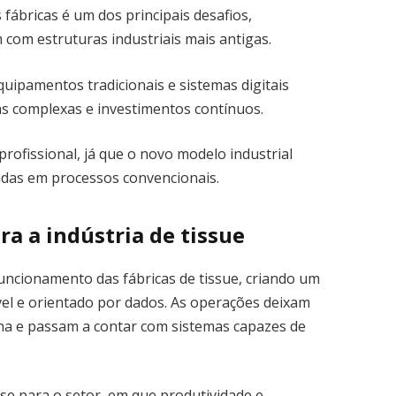
fábricas é um dos principais desafios,
om estruturas industriais mais antigas.
quipamentos tradicionais e sistemas digitais
as complexas e investimentos contínuos.
ofissional, já que o novo modelo industrial
zadas em processos convencionais.
a a indústria de tissue
o funcionamento das fábricas de tissue, criando um
ável e orientado por dados. As operações deixam
a e passam a contar com sistemas capazes de
se para o setor, em que produtividade e