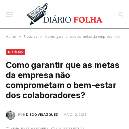
Home
Notícias
Como garantir que as metas da empresa não comprometam o bem-estar dos colaboradores?
»
»
NOTÍCIAS
Como garantir que as metas
da empresa não
comprometam o bem-estar
dos colaboradores?
POR
DIEGO VELÁZQUEZ
MAIO 12, 2026
NENHUM COMENTÁRIO
4 MIN DE LEITURA