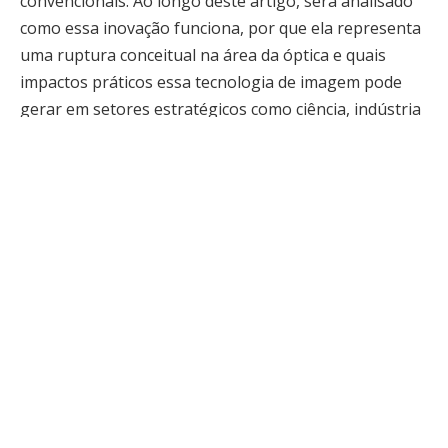
convencionais. Ao longo deste artigo, será analisado
como essa inovação funciona, por que ela representa
uma ruptura conceitual na área da óptica e quais
impactos práticos essa tecnologia de imagem pode
gerar em setores estratégicos como ciência, indústria
e saúde.
Durante décadas, a óptica foi guiada por princípios
bem estabelecidos que definem até onde um sistema
de imagem pode chegar. A resolução máxima de
microscópios e sensores, por exemplo, sempre esteve
associada a limites físicos considerados praticamente
intransponíveis. A nova geração de tecnologia de
imagem rompe esse paradigma ao combinar
conceitos avançados de física, matemática e
processamento computacional, permitindo extrair
informações visuais além do que as regras