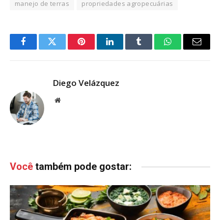
manejo de terras
propriedades agropecuárias
Facebook
Twitter
Pinterest
LinkedIn
Tumblr
WhatsApp
Email
Diego Velázquez
Website
Você
também pode gostar: