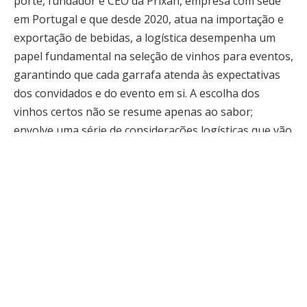
porte, fundador e CEO da Prixan, empresa com sede
em Portugal e que desde 2020, atua na importação e
exportação de bebidas, a logística desempenha um
papel fundamental na seleção de vinhos para eventos,
garantindo que cada garrafa atenda às expectativas
dos convidados e do evento em si. A escolha dos
vinhos certos não se resume apenas ao sabor;
envolve uma série de considerações logísticas que vão
desde a disponibilidade até a temperatura de serviço.
Com o crescimento do mercado de eventos, entender
a importância da logística na seleção de vinhos se
torna cada vez mais relevante.
Neste artigo, vamos explorar as principais questões
logísticas que influenciam a escolha de vinhos para
eventos e como um planejamento cuidadoso pode
elevar a experiência dos participantes.