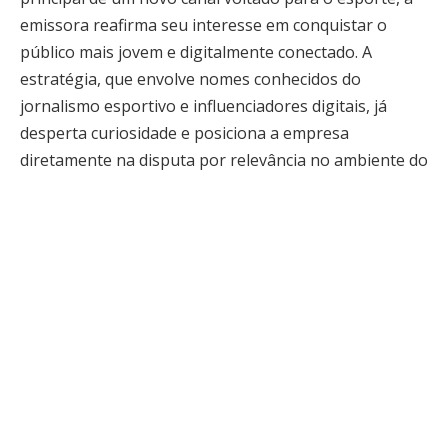
emissora reafirma seu interesse em conquistar o
público mais jovem e digitalmente conectado. A
estratégia, que envolve nomes conhecidos do
jornalismo esportivo e influenciadores digitais, já
desperta curiosidade e posiciona a empresa
diretamente na disputa por relevância no ambiente do
YouTube.
Esse novo canal surge como uma resposta clara à
transformação do consumo de conteúdo esportivo,
que migrou rapidamente da televisão tradicional para
plataformas digitais. A Globo entende que o
espectador atual busca experiências mais diretas,
conversacionais e gratuitas, e por isso aposta em um
modelo mais flexível, com liberdade editorial e
linguagem menos formal. A escolha do elenco, que