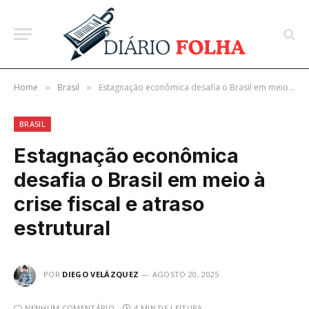
Home
Brasil
Estagnação econômica desafia o Brasil em meio à crise fiscal e atraso estrutural
»
»
BRASIL
Estagnação econômica
desafia o Brasil em meio à
crise fiscal e atraso
estrutural
POR
DIEGO VELÁZQUEZ
AGOSTO 20, 2025
NENHUM COMENTÁRIO
4 MIN DE LEITURA