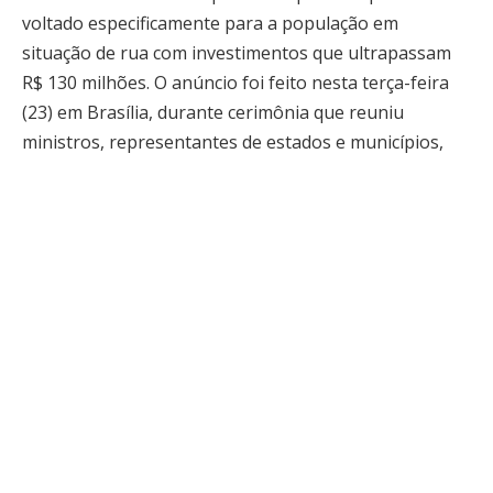
voltado especificamente para a população em
situação de rua com investimentos que ultrapassam
R$ 130 milhões. O anúncio foi feito nesta terça-feira
(23) em Brasília, durante cerimônia que reuniu
ministros, representantes de estados e municípios,
entidades da sociedade civil e o padre Júlio Lancellotti,
referência nacional no atendimento a esse público.
Segundo o Ministério da Justiça e Segurança Pública
(MJSP), responsável pela apresentação das medidas,
trata-se do maior aporte já direcionado à proteção de
direitos dessa parcela da população no Brasil. A
questão vai muito além de um dado estatístico:
estima-se que o número de pessoas vivendo nas ruas
cresceu significativamente nos últimos anos, e o
debate sobre como o Estado deve responder a essa
realidade ganhou urgência no cenário político atual.