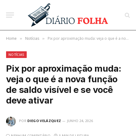
Home
Notícias
Pix por aproximação muda: veja o que é a nova função de saldo visível e se você deve ativar
»
»
NOTÍCIAS
Pix por aproximação muda:
veja o que é a nova função
de saldo visível e se você
deve ativar
POR
DIEGO VELÁZQUEZ
JUNHO 24, 2026
NENHUM COMENTÁRIO
5 MIN DE LEITURA