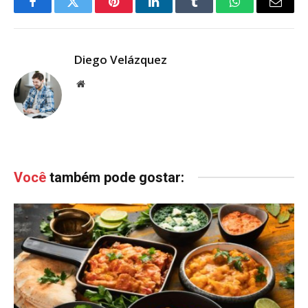
Facebook
Twitter
Pinterest
LinkedIn
Tumblr
WhatsApp
Email
Diego Velázquez
Website
Você
também pode gostar: