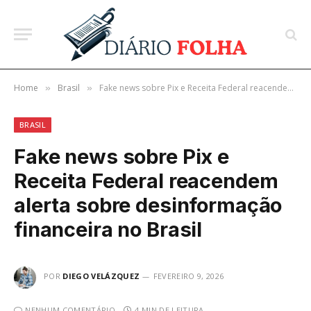
Home
Brasil
Fake news sobre Pix e Receita Federal reacendem alerta sobre desinformação financeira no Brasil
»
»
BRASIL
Fake news sobre Pix e
Receita Federal reacendem
alerta sobre desinformação
financeira no Brasil
POR
DIEGO VELÁZQUEZ
FEVEREIRO 9, 2026
NENHUM COMENTÁRIO
4 MIN DE LEITURA