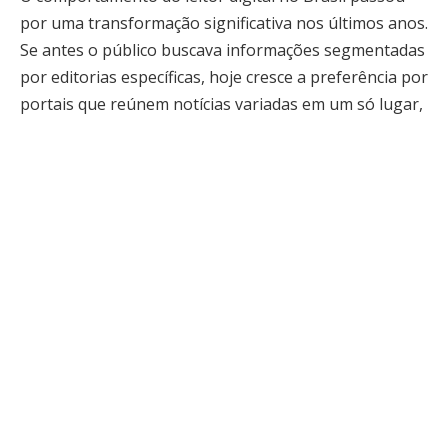
por uma transformação significativa nos últimos anos.
Se antes o público buscava informações segmentadas
por editorias específicas, hoje cresce a preferência por
portais que reúnem notícias variadas em um só lugar,
oferecendo uma visão mais ampla do cenário político,
econômico, social e cultural.
Nesse contexto, o portal diariofolha.com.br se insere
em um movimento crescente de veículos digitais que
apostam na diversidade editorial como estratégia
central. A proposta de reunir diferentes tipos de
conteúdo em um único ambiente atende a um público
que valoriza praticidade, atualização constante e uma
leitura mais dinâmica do noticiário.
A ascensão das notícias variadas