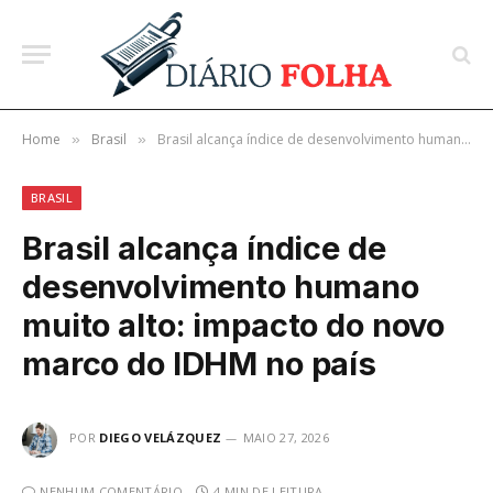
Home
Brasil
Brasil alcança índice de desenvolvimento humano muito alto: impacto do novo marco do IDHM no país
»
»
BRASIL
Brasil alcança índice de
desenvolvimento humano
muito alto: impacto do novo
marco do IDHM no país
POR
DIEGO VELÁZQUEZ
MAIO 27, 2026
NENHUM COMENTÁRIO
4 MIN DE LEITURA