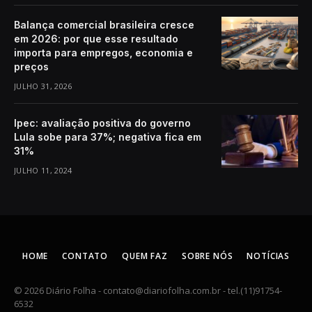
Balança comercial brasileira cresce
em 2026: por que esse resultado
importa para empregos, economia e
preços
JULHO 31, 2026
Ipec: avaliação positiva do governo
Lula sobe para 37%; negativa fica em
31%
JULHO 11, 2024
HOME
CONTATO
QUEM FAZ
SOBRE NÓS
NOTÍCIAS
© 2026 Diário Folha -
contato@diariofolha.com.br
- tel.(11)91754-
6532